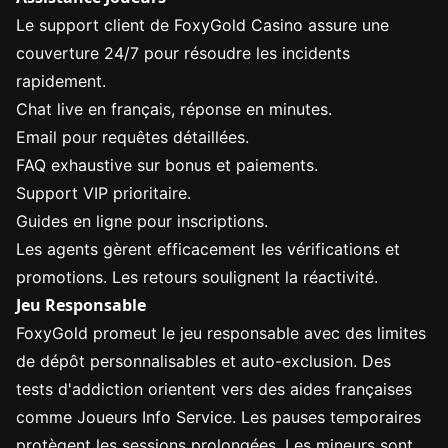
Le support client de FoxyGold Casino assure une
couverture 24/7 pour résoudre les incidents
rapidement.
Chat live en français, réponse en minutes.
Email pour requêtes détaillées.
FAQ exhaustive sur bonus et paiements.
Support VIP prioritaire.
Guides en ligne pour inscriptions.
Les agents gèrent efficacement les vérifications et
promotions. Les retours soulignent la réactivité.
Jeu Responsable
FoxyGold promeut le jeu responsable avec des limites
de dépôt personnalisables et auto-exclusion. Des
tests d'addiction orientent vers des aides françaises
comme Joueurs Info Service. Les pauses temporaires
protègent les sessions prolongées. Les mineurs sont