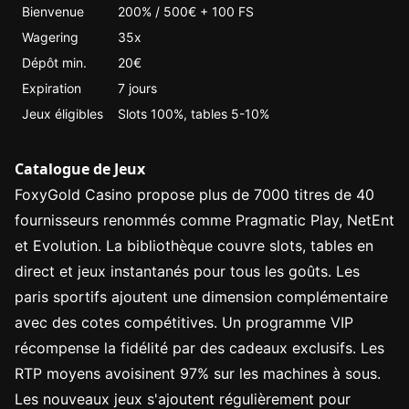
Bienvenue
200% / 500€ + 100 FS
Wagering
35x
Dépôt min.
20€
Expiration
7 jours
Jeux éligibles
Slots 100%, tables 5-10%
Catalogue de Jeux
FoxyGold Casino propose plus de 7000 titres de 40
fournisseurs renommés comme Pragmatic Play, NetEnt
et Evolution. La bibliothèque couvre slots, tables en
direct et jeux instantanés pour tous les goûts. Les
paris sportifs ajoutent une dimension complémentaire
avec des cotes compétitives. Un programme VIP
récompense la fidélité par des cadeaux exclusifs. Les
RTP moyens avoisinent 97% sur les machines à sous.
Les nouveaux jeux s'ajoutent régulièrement pour