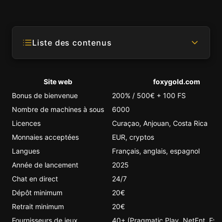
Liste des contenus
Site web
foxygold.com
Bonus de bienvenue
200% / 500€ + 100 FS
Nombre de machines à sous
6000
Licences
Curaçao, Anjouan, Costa Rica
Monnaies acceptées
EUR, cryptos
Langues
Français, anglais, espagnol
Année de lancement
2025
Chat en direct
24/7
Dépôt minimum
20€
Retrait minimum
20€
Fournisseurs de jeux
40+ (Pragmatic Play, NetEnt, Evol