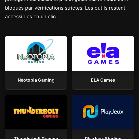
bloqués par vérifications strictes. Les outils restent
accessibles en un clic.
Neotopia Gaming
ELA Games
Thunderbolt Gaming
PlayJeux Studios