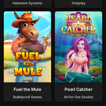
Habanero Systems
Onlyplay
Fuel the Mule
Pearl Catcher
Bulletproof Games
All For One Studios