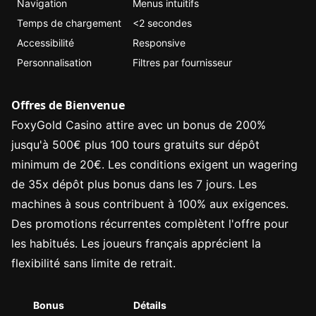
Navigation
Menus intuitifs
Temps de chargement
<2 secondes
Accessibilité
Responsive
Personnalisation
Filtres par fournisseur
Offres de Bienvenue
FoxyGold Casino attire avec un bonus de 200%
jusqu'à 500€ plus 100 tours gratuits sur dépôt
minimum de 20€. Les conditions exigent un wagering
de 35x dépôt plus bonus dans les 7 jours. Les
machines à sous contribuent à 100% aux exigences.
Des promotions récurrentes complètent l'offre pour
les habitués. Les joueurs français apprécient la
flexibilité sans limite de retrait.
Bonus
Détails