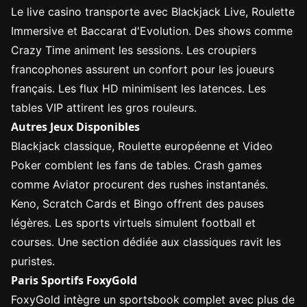
Le live casino transporte avec Blackjack Live, Roulette
Immersive et Baccarat d'Evolution. Des shows comme
Crazy Time animent les sessions. Les croupiers
francophones assurent un confort pour les joueurs
français. Les flux HD minimisent les latences. Les
tables VIP attirent les gros rouleurs.
Autres Jeux Disponibles
Blackjack classique, Roulette européenne et Video
Poker comblent les fans de tables. Crash games
comme Aviator procurent des rushes instantanés.
Keno, Scratch Cards et Bingo offrent des pauses
légères. Les sports virtuels simulent football et
courses. Une section dédiée aux classiques ravit les
puristes.
Paris Sportifs FoxyGold
FoxyGold intègre un sportsbook complet avec plus de