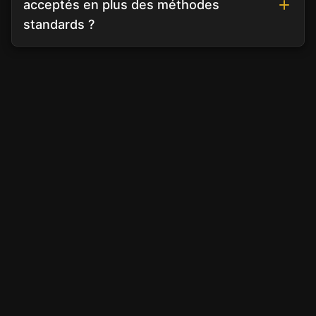
acceptés en plus des méthodes
standards ?