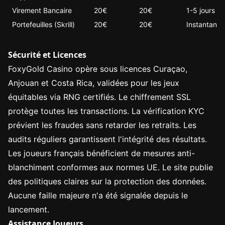
Virement Bancaire
20€
20€
1-5 jours
Portefeuilles (Skrill)
20€
20€
Instantané
Sécurité et Licences
FoxyGold Casino opère sous licences Curaçao,
Anjouan et Costa Rica, validées pour les jeux
équitables via RNG certifiés. Le chiffrement SSL
protège toutes les transactions. La vérification KYC
prévient les fraudes sans retarder les retraits. Les
audits réguliers garantissent l'intégrité des résultats.
Les joueurs français bénéficient de mesures anti-
blanchiment conformes aux normes UE. Le site publie
des politiques claires sur la protection des données.
Aucune faille majeure n'a été signalée depuis le
lancement.
Assistance Joueurs