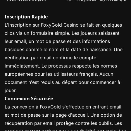
Inscription Rapide
L'inscription sur FoxyGold Casino se fait en quelques
clics via un formulaire simple. Les joueurs saisissent
leur email, un mot de passe et des informations
basiques comme le nom et la date de naissance. Une
vérification par email confirme le compte
immédiatement. Le processus respecte les normes
européennes pour les utilisateurs français. Aucun
document n'est requis au départ pour commencer à
jouer.
Connexion Sécurisée
La
connexion à FoxyGold
s'effectue en entrant email
et mot de passe sur la page d'accueil. Une option de
récupération par email protège contre les oublis. Les