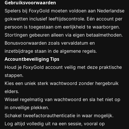
Gebruiksvoorwaarden
Spelers bij FoxyGold moeten voldoen aan Nederlandse
gokwetten inclusief leeftijdscontrole. Eén account per
persoon is toegestaan om eerlijkheid te waarborgen.
Stortingen gebeuren alleen via eigen betaalmethoden.
Bonusvoorwaarden zoals vervaldatum en
inzetbijdrage staan in de algemene regels.
Accountbeveiliging Tips
Houd je FoxyGold account veilig met deze praktische
stappen.
Kies een uniek sterk wachtwoord zonder hergebruik
elders.
Wissel regelmatig van wachtwoord en sla het niet op
in onveilige plekken.
Schakel tweefactorauthenticatie in waar mogelijk.
Log altijd volledig uit na een sessie, vooral op