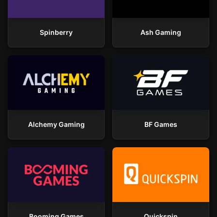
Spinberry
Ash Gaming
Alchemy Gaming
BF Games
Booming Games
Quickspin