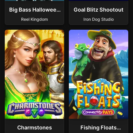
Big Bass Halloween
Goal Blitz Shootout
3
Reel Kingdom
Iron Dog Studio
Charmstones
Fishing Floats