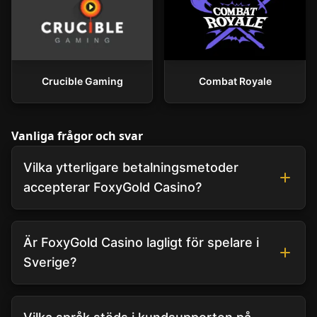
Crucible Gaming
Combat Royale
Vanliga frågor och svar
Vilka ytterligare betalningsmetoder
accepterar FoxyGold Casino?
Är FoxyGold Casino lagligt för spelare i
Sverige?