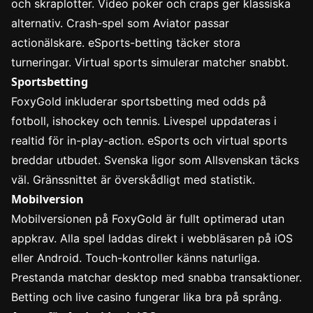
och skraplotter. Video poker och craps ger klassiska
alternativ. Crash-spel som Aviator passar
actionälskare. eSports-betting täcker stora
turneringar. Virtual sports simulerar matcher snabbt.
Sportsbetting
FoxyGold inkluderar sportsbetting med odds på
fotboll, ishockey och tennis. Livespel uppdateras i
realtid för in-play-action. eSports och virtual sports
breddar utbudet. Svenska ligor som Allsvenskan täcks
väl. Gränssnittet är överskådligt med statistik.
Mobilversion
Mobilversionen på FoxyGold är fullt optimerad utan
appkrav. Alla spel laddas direkt i webbläsaren på iOS
eller Android. Touch-kontroller känns naturliga.
Prestanda matchar desktop med snabba transaktioner.
Betting och live casino fungerar lika bra på språng.