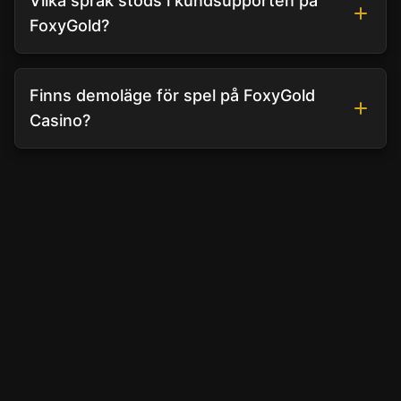
Vilka språk stöds i kundsupporten på
FoxyGold?
Finns demoläge för spel på FoxyGold
Casino?