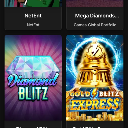
NetEnt
Mega Diamonds
Jackpot
NetEnt
Games Global Portfolio